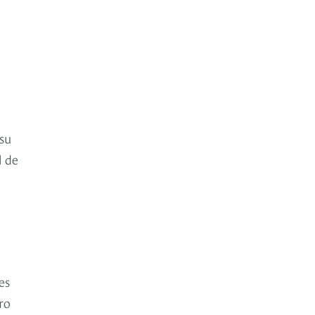
 su
l de
es
ro