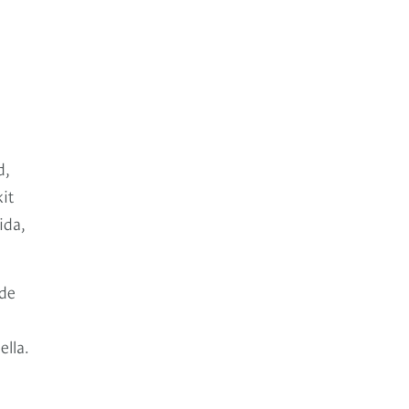
d,
it
ida,
 de
lla.