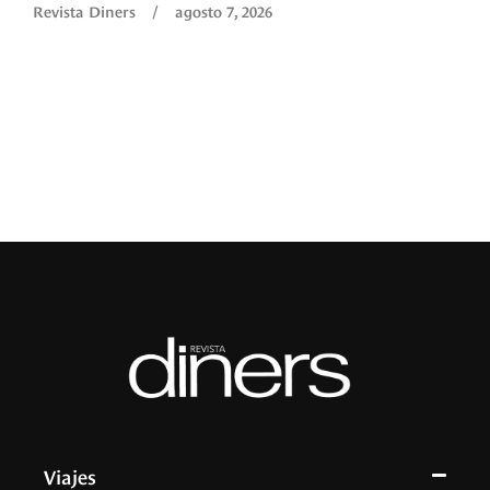
Revista Diners
/
agosto 7, 2026
é
c
p
a
R
Viajes