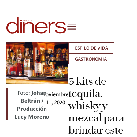
ESTILO DE VIDA
GASTRONOMÍA
3 kits de
tequila,
Foto:
Johan
noviembre
Beltrán /
11, 2020
whisky y
Producción
mezcal para
Lucy Moreno
brindar este