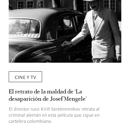
CINE Y TV
El retrato de la maldad de ‘La
L
desaparición de Josef Mengele’
d
d
El director ruso Kirill Serebrennikov retrata al
criminal alemán en esta película que sigue en
F
cartelera colombiana.
s
O