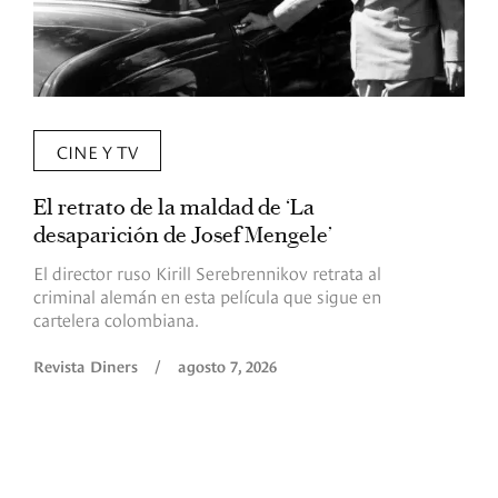
CINE Y TV
El retrato de la maldad de ‘La
L
desaparición de Josef Mengele’
d
d
El director ruso Kirill Serebrennikov retrata al
criminal alemán en esta película que sigue en
F
cartelera colombiana.
s
O
Revista Diners
/
agosto 7, 2026
é
c
p
a
R