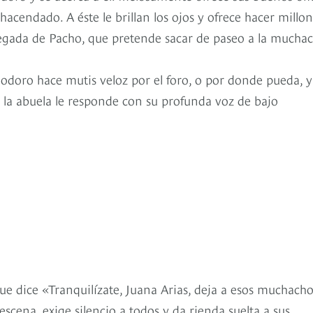
acendado. A éste le brillan los ojos y ofrece hacer millon
llegada de Pacho, que pretende sacar de paseo a la mucha
odoro hace mutis veloz por el foro, o por donde pueda, y
 la abuela le responde con su profunda voz de bajo
que dice «Tranquilízate, Juana Arias, deja a esos muchach
ena, exige silencio a todos y da rienda suelta a sus