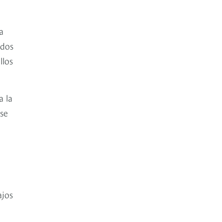
a
 dos
llos
a la
 se
ajos