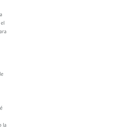
a
 el
ara
de
ué
 la