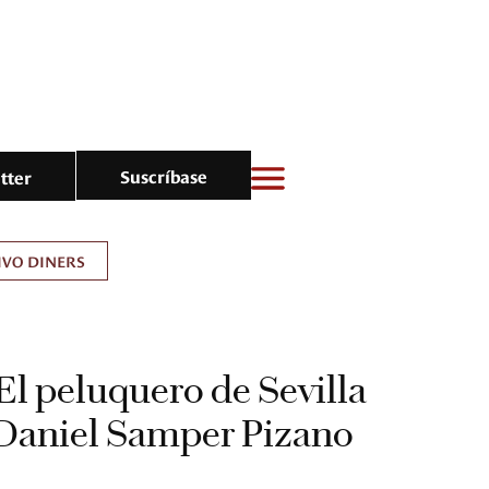
Suscríbase
tter
IVO DINERS
El peluquero de Sevilla
r Daniel Samper Pizano