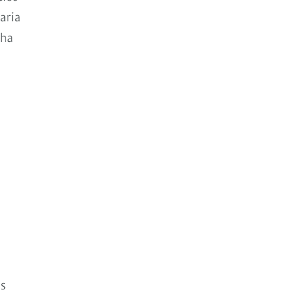
aria
cha
os