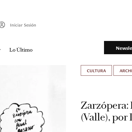
Iniciar Sesión
Newsle
Lo Último
CULTURA
ARCH
Zarzópera: 
(Valle), po