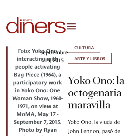
CULTURA
Foto:
Yoko Ono
septiembre
interacting with
ARTE Y LIBROS
15, 2015
people activating
Bag Piece (1964), a
Yoko Ono: la
participatory work
in Yoko Ono: One
octogenaria
Woman Show, 1960-
maravilla
1971, on view at
MoMA, May 17 -
September 7, 2015.
Yoko Ono, la viuda de
Photo by Ryan
John Lennon, pasó de