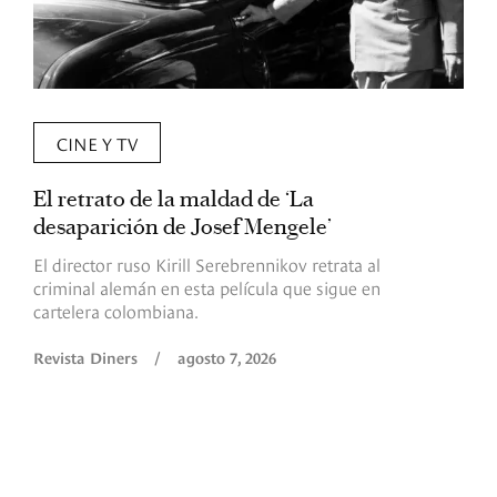
CINE Y TV
El retrato de la maldad de ‘La
L
desaparición de Josef Mengele’
d
d
El director ruso Kirill Serebrennikov retrata al
criminal alemán en esta película que sigue en
F
cartelera colombiana.
s
O
Revista Diners
/
agosto 7, 2026
é
c
p
a
R