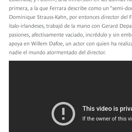
primera, a la que Ferrara describe como un “semi-doc
Dominique Strauss-Kahn, por entonces director del F
italo-irlandeses, trabajó de la mano con Gerard Depa
pasiones, afectivamente vaciado, incrédulo y sin em
apoya en Willem Dafoe, un actor con quien ha realiza
nadie el mundo atormentado del director.