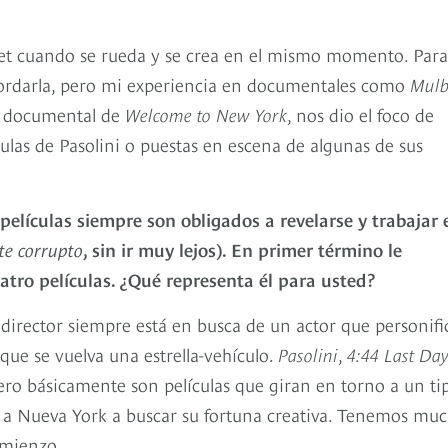
 set cuando se rueda y se crea en el mismo momento. Para
ordarla, pero mi experiencia en documentales como
Mulb
si documental de
Welcome to New York
, nos dio el foco de
las de Pasolini o puestas en escena de algunas de sus
películas siempre son obligados a revelarse y trabajar 
te corrupto
, sin ir muy lejos). En primer término le
tro películas. ¿Qué representa él para usted?
director siempre está en busca de un actor que personif
que se vuelva una estrella-vehículo.
Pasolini
,
4:44 Last Da
o básicamente son películas que giran en torno a un tip
no a Nueva York a buscar su fortuna creativa. Tenemos mu
omienzo.