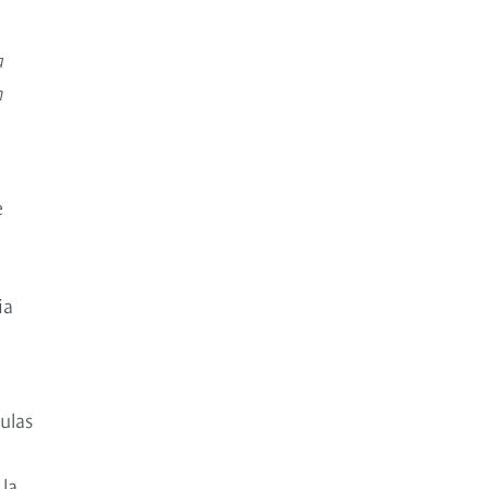
a
n
e
ia
ulas
 la