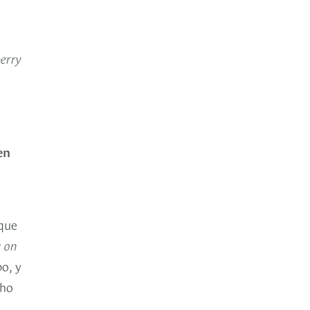
erry
en
ique
y on
o, y
cho