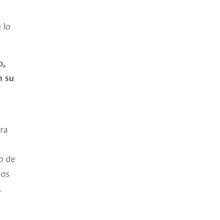
 lo
o,
n su
bra
o de
mos
.