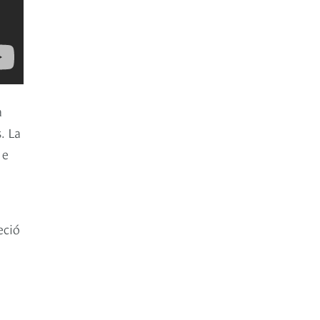
a
s. La
 e
eció