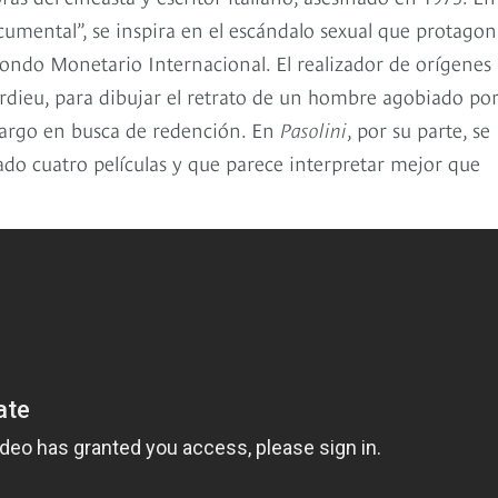
umental”, se inspira en el escándalo sexual que protagon
ondo Monetario Internacional. El realizador de orígenes
rdieu, para dibujar el retrato de un hombre agobiado por
bargo en busca de redención. En
Pasolini
, por su parte, se
do cuatro películas y que parece interpretar mejor que