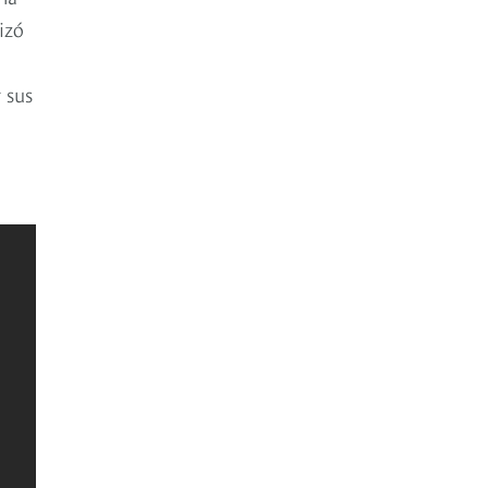
izó
 sus