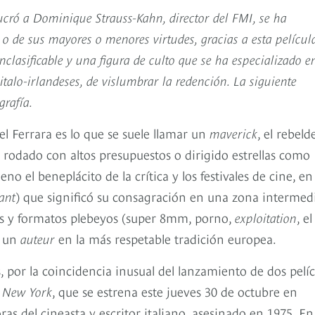
ucró a Dominique Strauss-Kahn, director del FMI, se ha
o de sus mayores o menores virtudes, gracias a esta películ
nclasificable y una figura de culto que se ha especializado e
 italo-irlandeses, de vislumbrar la redención. La siguiente
grafía.
l Ferrara es lo que se suele llamar un
maverick
, el rebeld
 rodado con altos presupuestos o dirigido estrellas como
no el beneplácito de la crítica y los festivales de cine, en
ant
) que significó su consagración en una zona intermed
ros y formatos plebeyos (super 8mm, porno,
exploitation
, el
y un
auteur
en la más respetable tradición europea.
, por la coincidencia inusual del lanzamiento de dos pelíc
 New York
, que se estrena este jueves 30 de octubre en
as del cineasta y escritor italiano, asesinado en 1975. En