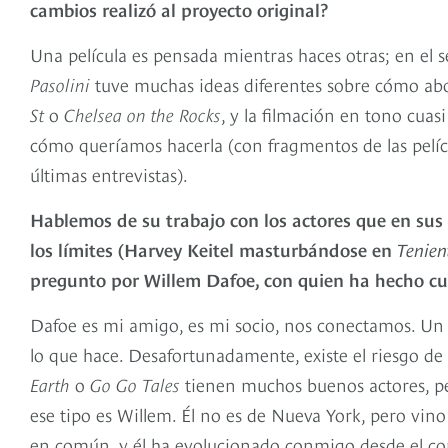
cambios realizó al proyecto original?
Una película es pensada mientras haces otras; en el
Pasolini
tuve muchas ideas diferentes sobre cómo ab
St
o
Chelsea on the Rocks
, y la filmación en tono cua
cómo queríamos hacerla (con fragmentos de las pelícu
últimas entrevistas).
Hablemos de su trabajo con los actores que en sus 
los límites (Harvey Keitel masturbándose en
Tenien
pregunto por Willem Dafoe, con quien ha hecho cua
Dafoe es mi amigo, es mi socio, nos conectamos. Un 
lo que hace. Desafortunadamente, existe el riesgo de 
Earth
o
Go Go Tales
tienen muchos buenos actores, per
ese tipo es Willem. Él no es de Nueva York, pero vi
en común, y él ha evolucionado conmigo desde el c