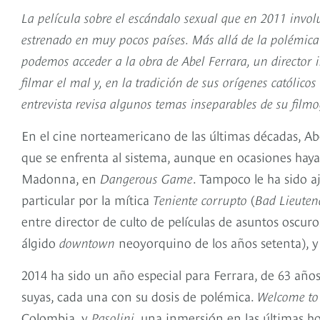
La película sobre el escándalo sexual que en 2011 invol
estrenado en muy pocos países. Más allá de la polémica 
podemos acceder a la obra de Abel Ferrara, un director i
filmar el mal y, en la tradición de sus orígenes católicos
entrevista revisa algunos temas inseparables de su filmo
En el cine norteamericano de las últimas décadas, Abe
que se enfrenta al sistema, aunque en ocasiones haya
Madonna, en
Dangerous Game
. Tampoco le ha sido aje
particular por la mítica
Teniente corrupto
(
Bad Lieuten
entre director de culto de películas de asuntos oscu
álgido
downtown
neoyorquino de los años setenta), 
2014 ha sido un año especial para Ferrara, de 63 años
suyas, cada una con su dosis de polémica.
Welcome to
Colombia, y
Pasolini
, una inmersión en las últimas hor