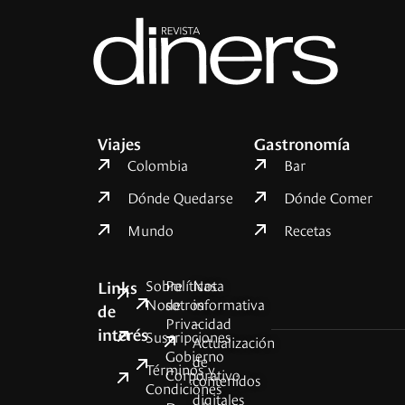
Viajes
Gastronomía
Colombia
Bar
Dónde Quedarse
Dónde Comer
Mundo
Recetas
Sobre
Políticas
Nota
Links
Nosotros
de
informativa
de
Privacidad
–
interés
Suscripciones
Actualización
Gobierno
de
Términos y
Corporativo
contenidos
Condiciones
digitales