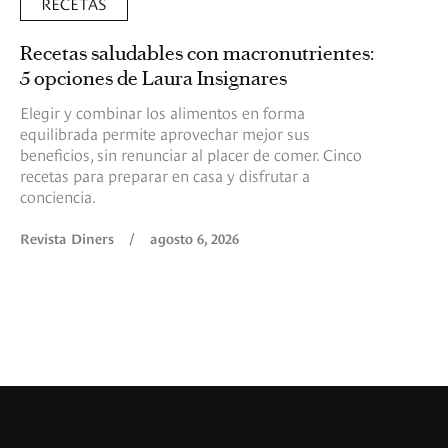
RECETAS
Recetas saludables con macronutrientes:
5 opciones de Laura Insignares
Elegir y combinar los alimentos en forma
equilibrada permite aprovechar mejor sus
beneficios, sin renunciar al placer de comer. Cinco
recetas para preparar en casa y disfrutar a
conciencia.
Revista Diners
/
agosto 6, 2026