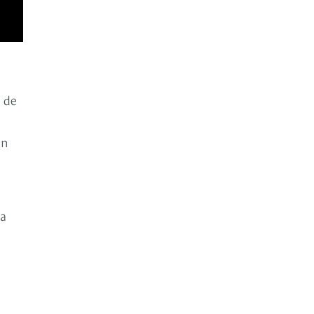
o de
en
na