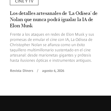
CINE Y TV
Los detalles artesanales de ‘La Odisea’ de
Nolan que nunca podrá igualar la IA de
Elon Musk
Frente a los ataques en redes de Elon Musk y sus
promesas de emular el cine con IA, La Odisea de
Christopher Nolan se afianza como un éxito
taquillero multimillonario sustentado en el cine
artesanal: desde marionetas gigantes y prótesis
hasta ilusiones ópticas e instrumentos antiguos.
Revista Diners
/
agosto 6, 2026