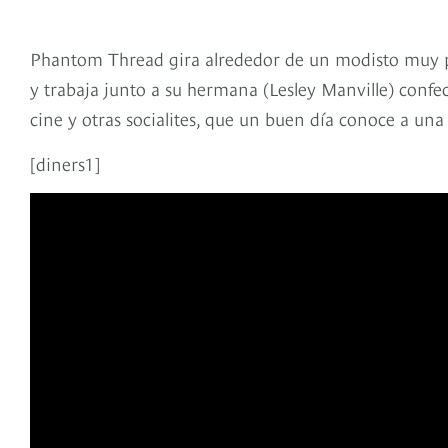
Phantom Thread gira alrededor de un modisto muy po
y trabaja junto a su hermana (Lesley Manville) confe
cine y otras socialites, que un buen día conoce a una
[diners1]