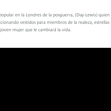
pular en la Londres de la posguerra, (Day-Lewis) quien 
ccionando vestidos para miembros de la realeza, estrellas
 joven mujer que le cambiará la vida.