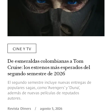
CINE Y TV
De esmeraldas colombianas a Tom
L
Cruise: los estrenos más esperados del
«
segundo semestre de 2026
p
El segundo semestre incluye nuevas entregas de
E
populares sagas, como ‘Avengers’ y ‘Duna’,
h
además de nuevas películas de reputados
d
autores.
h
(
l
Revista Diners
/
agosto 5, 2026