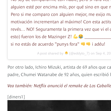
alguien esté por encima mío, por qué sino en que 
Pero si me comparo con alguien mejor, me exijo má
motivación incrementan al máximo! Con esta actit
revés… NO! Seguramente la primera vez que vi el d
esto) fueron los de Mazinger Z!
____________
si no estás de acuerdo "punys fora"
i adéu!
A post shared by
(@eddyto_7) on
Sep 4, 2
Por otro lado, Ichiro Mizuki, artista de 69 años que ca
padre, Chumei Watanabe de 92 años, quien escribió las
Vea también: Netflix anunció el remake de Los Caballe
[diners1]