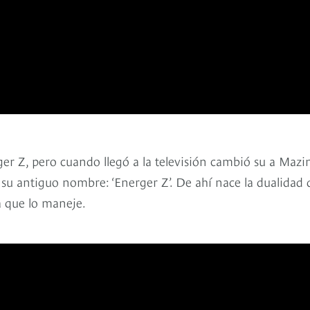
ger Z, pero cuando llegó a la televisión cambió su a Mazi
y su antiguo nombre: ‘Energer Z’. De ahí nace la dualidad 
a que lo maneje.