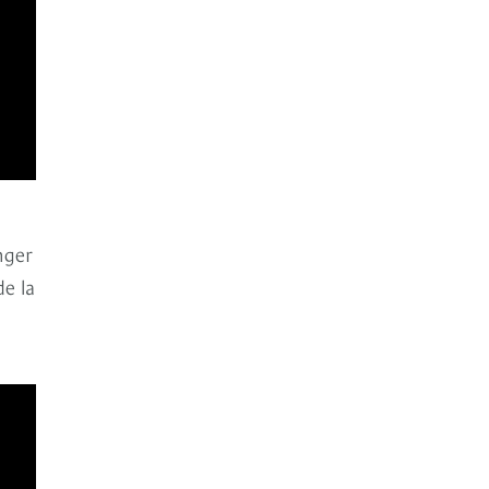
nger
de la