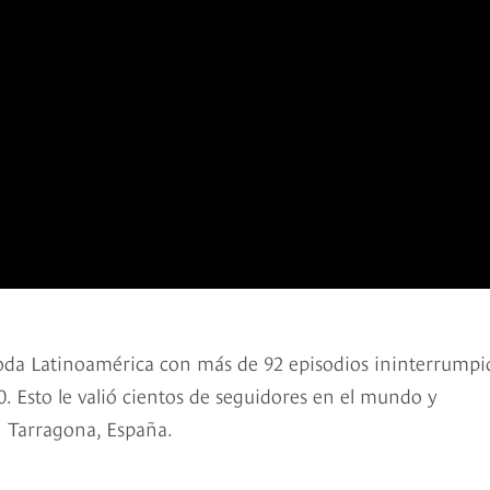
y toda Latinoamérica con más de 92 episodios ininterrumpi
. Esto le valió cientos de seguidores en el mundo y
n Tarragona, España.