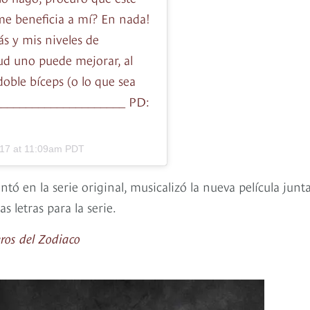
me beneficia a mí? En nada!
s y mis niveles de
ud uno puede mejorar, al
oble bíceps (o lo que sea
____________________ PD:
017 at 11:09am PDT
ntó en la serie original, musicalizó la nueva película junt
 letras para la serie.
ros del Zodiaco