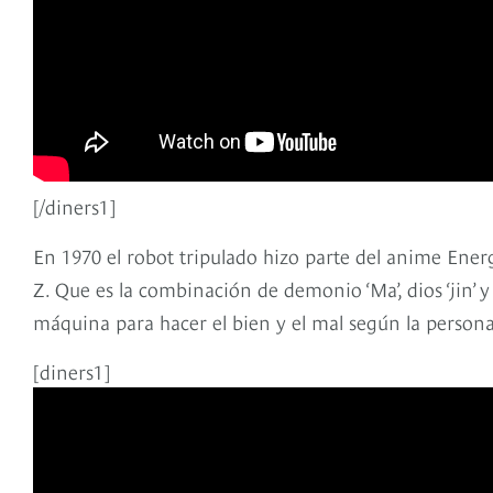
[/diners1]
En 1970 el robot tripulado hizo parte del anime Ener
Z. Que es la combinación de demonio ‘Ma’, dios ‘jin’ 
máquina para hacer el bien y el mal según la person
[diners1]