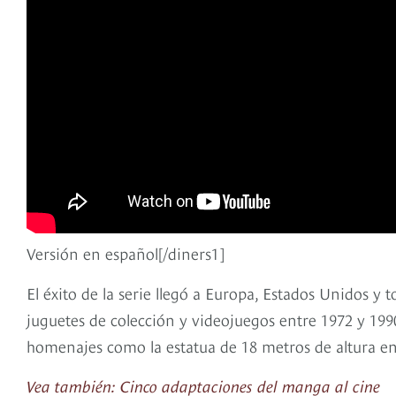
Versión en español[/diners1]
El éxito de la serie llegó a Europa, Estados Unidos 
juguetes de colección y videojuegos entre 1972 y 1990
homenajes como la estatua de 18 metros de altura e
Vea también: Cinco adaptaciones del manga al cine