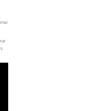
erso
rar
s.