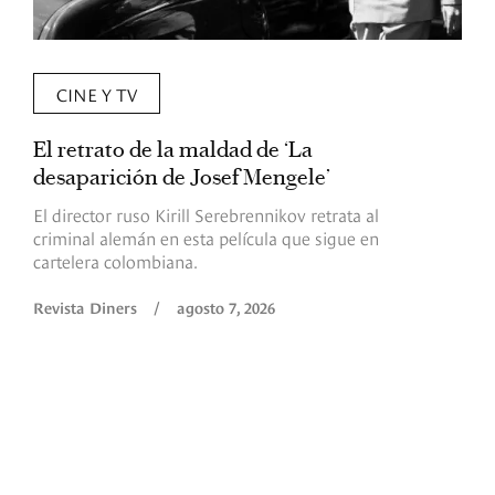
CINE Y TV
El retrato de la maldad de ‘La
L
desaparición de Josef Mengele’
d
d
El director ruso Kirill Serebrennikov retrata al
criminal alemán en esta película que sigue en
F
cartelera colombiana.
s
O
Revista Diners
/
agosto 7, 2026
é
c
p
a
R