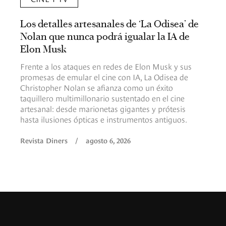
Los detalles artesanales de ‘La Odisea’ de
Nolan que nunca podrá igualar la IA de
Elon Musk
Frente a los ataques en redes de Elon Musk y sus
promesas de emular el cine con IA, La Odisea de
Christopher Nolan se afianza como un éxito
taquillero multimillonario sustentado en el cine
artesanal: desde marionetas gigantes y prótesis
hasta ilusiones ópticas e instrumentos antiguos.
Revista Diners
/
agosto 6, 2026