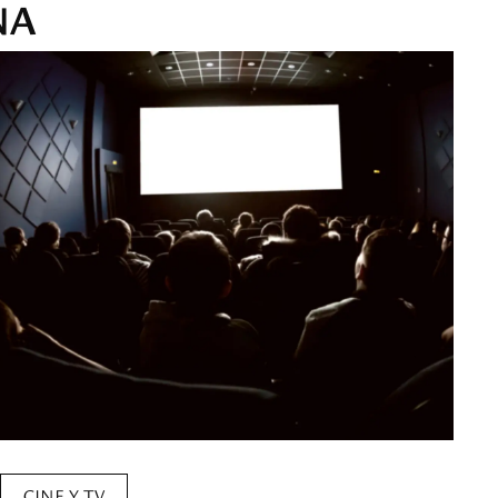
NA
CINE Y TV