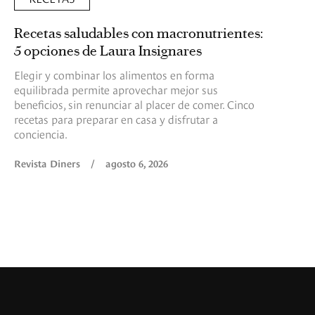
Recetas saludables con macronutrientes:
5 opciones de Laura Insignares
Elegir y combinar los alimentos en forma
equilibrada permite aprovechar mejor sus
beneficios, sin renunciar al placer de comer. Cinco
recetas para preparar en casa y disfrutar a
conciencia.
Revista Diners
/
agosto 6, 2026