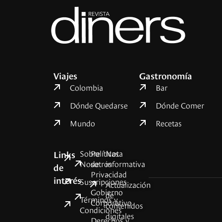
Viajes
Gastronomía
Colombia
Bar
Dónde Quedarse
Dónde Comer
Mundo
Recetas
Sobre
Políticas
Nota
Links
Nosotros
de
informativa
de
Privacidad
–
interés
Suscripciones
Actualización
Gobierno
de
Términos y
Corporativo
contenidos
Condiciones
digitales
Derechos y