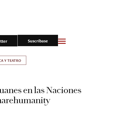
Suscríbase
tter
A Y TEATRO
Juanes en las Naciones
harehumanity