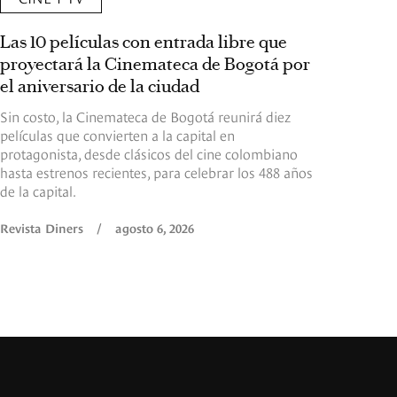
Las 10 películas con entrada libre que
proyectará la Cinemateca de Bogotá por
el aniversario de la ciudad
Sin costo, la Cinemateca de Bogotá reunirá diez
películas que convierten a la capital en
protagonista, desde clásicos del cine colombiano
hasta estrenos recientes, para celebrar los 488 años
de la capital.
Revista Diners
/
agosto 6, 2026