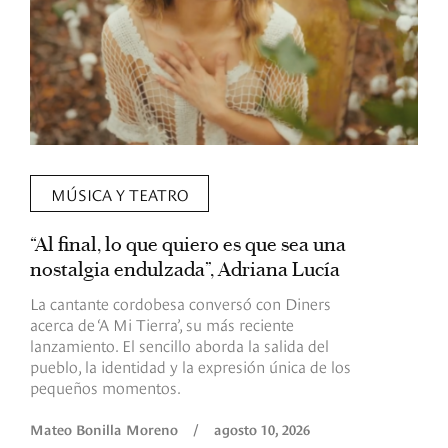
MÚSICA Y TEATRO
“Al final, lo que quiero es que sea una
R
nostalgia endulzada”, Adriana Lucía
B
l
La cantante cordobesa conversó con Diners
acerca de ‘A Mi Tierra’, su más reciente
L
lanzamiento. El sencillo aborda la salida del
L
pueblo, la identidad y la expresión única de los
c
pequeños momentos.
R
Mateo Bonilla Moreno
/
agosto 10, 2026