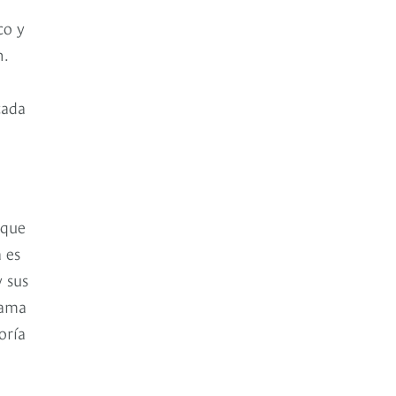
co y
n.
cada
 que
a es
 sus
 ama
oría
e