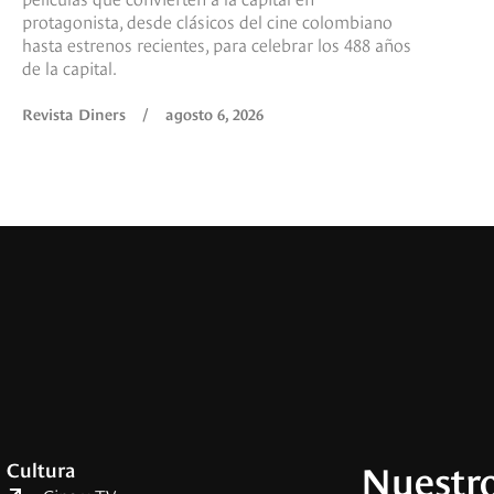
protagonista, desde clásicos del cine colombiano
hasta estrenos recientes, para celebrar los 488 años
de la capital.
Revista Diners
/
agosto 6, 2026
Nuestro
Cultura