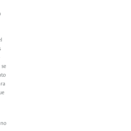
a
l
s
-
 se
nto
ara
ue
 no