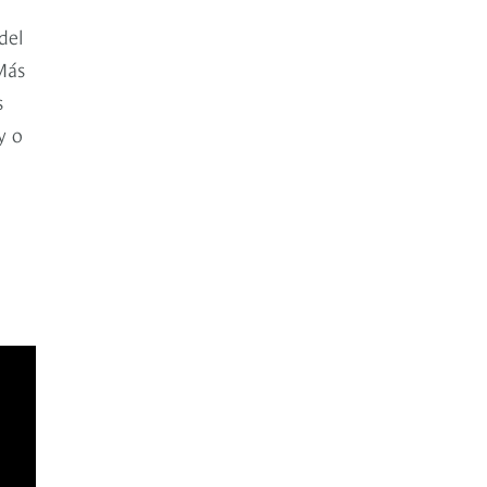
del
Más
s
y o