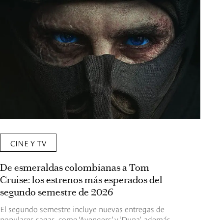
CINE Y TV
De esmeraldas colombianas a Tom
Cruise: los estrenos más esperados del
segundo semestre de 2026
El segundo semestre incluye nuevas entregas de
populares sagas, como ‘Avengers’ y ‘Duna’, además