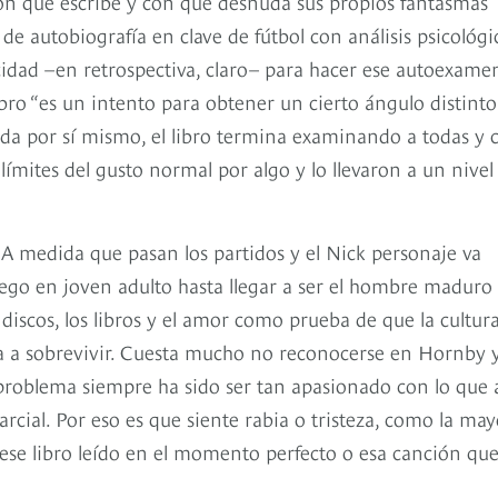
con que escribe y con que desnuda sus propios fantasmas
de autobiografía en clave de fútbol con análisis psicológi
idad –en retrospectiva, claro– para hacer ese autoexame
bro “es un intento para obtener un cierto ángulo distinto
da por sí mismo, el libro termina examinando a todas y 
ímites del gusto normal por algo y lo llevaron a un nivel
. A medida que pasan los partidos y el Nick personaje va
uego en joven adulto hasta llegar a ser el hombre maduro
s discos, los libros y el amor como prueba de que la cultur
a a sobrevivir. Cuesta mucho no reconocerse en Hornby y
problema siempre ha sido ser tan apasionado con lo que
rcial. Por eso es que siente rabia o tristeza, como la may
ese libro leído en el momento perfecto o esa canción qu