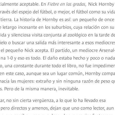
ocialmente aceptable. En
Fiebre en las gradas,
Nick Hornby
ravés del espejo del fútbol, o mejor, el fútbol como su vid
 tierra. La historia de Hornby es así: un pequeño de once
 letargo incesante en los suburbios, cuya relación con su
da y silenciosa visita conjunta al zoológico en la tarde de
ielo o buscar una salida más interesante a esos mediocre
 y el pequeño Nick acepta. El partido, un mediocre Arsenal
ina 1-0 y eso es todo. El daño estaba hecho y poco o nada
go, una constante durante todo el libro, no fue impedime
 en este caso, aunque sea un lugar común, Hornby comp
acia las mujeres: extraño y sin ninguna razón de peso q
s. Pero de la misma manera, inevitable.
, no sin cierta vergüenza, a lo que lo ha llevado esa
los pero directos y amenos, dejan que uno como lector, aun