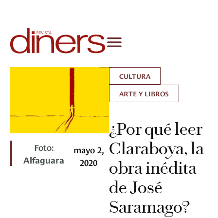
CULTURA
ARTE Y LIBROS
¿Por qué leer
Claraboya, la
Foto:
mayo 2,
Alfaguara
2020
obra inédita
de José
Saramago?