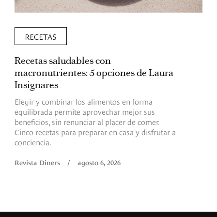
RECETAS
Recetas saludables con
L
macronutrientes: 5 opciones de Laura
p
Insignares
p
Elegir y combinar los alimentos en forma
S
equilibrada permite aprovechar mejor sus
p
beneficios, sin renunciar al placer de comer.
p
Cinco recetas para preparar en casa y disfrutar a
h
conciencia.
a
Revista Diners
/
agosto 6, 2026
R