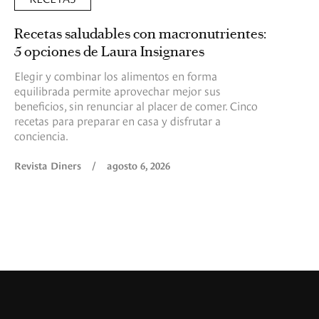
Recetas saludables con macronutrientes:
5 opciones de Laura Insignares
Elegir y combinar los alimentos en forma
equilibrada permite aprovechar mejor sus
beneficios, sin renunciar al placer de comer. Cinco
recetas para preparar en casa y disfrutar a
conciencia.
Revista Diners
/
agosto 6, 2026