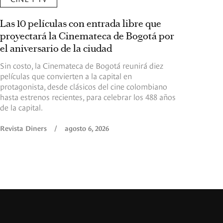
Las 10 películas con entrada libre que
proyectará la Cinemateca de Bogotá por
el aniversario de la ciudad
Sin costo, la Cinemateca de Bogotá reunirá diez
películas que convierten a la capital en
protagonista, desde clásicos del cine colombiano
hasta estrenos recientes, para celebrar los 488 años
de la capital.
Revista Diners
/
agosto 6, 2026