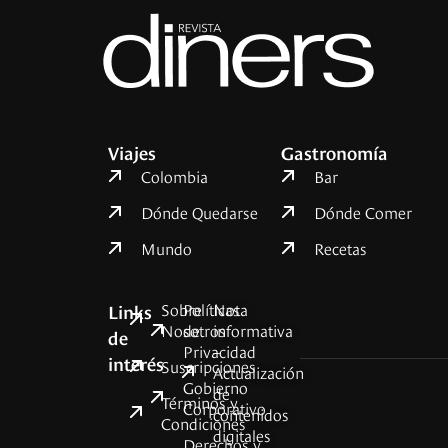
Viajes
Gastronomía
Colombia
Bar
Dónde Quedarse
Dónde Comer
Mundo
Recetas
Sobre
Políticas
Nota
Links
Nosotros
de
informativa
de
Privacidad
–
interés
Suscripciones
Actualización
Gobierno
de
Términos y
Corporativo
contenidos
Condiciones
digitales
Derechos y