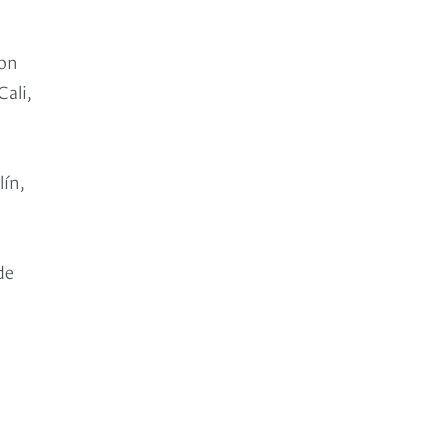
con
ali,
lín,
de