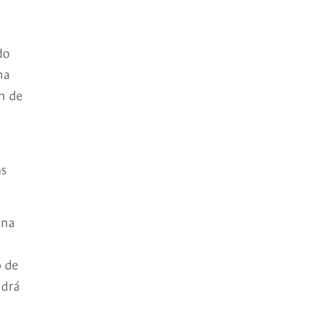
do
na
ón de
as
Una
o de
ndrá