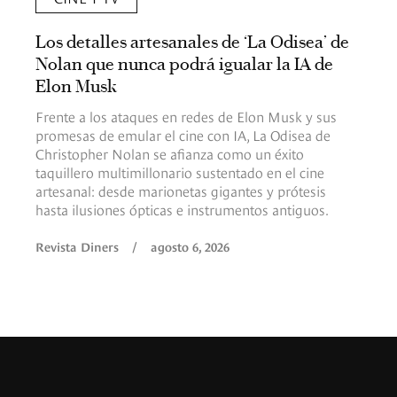
Los detalles artesanales de ‘La Odisea’ de
Nolan que nunca podrá igualar la IA de
Elon Musk
Frente a los ataques en redes de Elon Musk y sus
promesas de emular el cine con IA, La Odisea de
Christopher Nolan se afianza como un éxito
taquillero multimillonario sustentado en el cine
artesanal: desde marionetas gigantes y prótesis
hasta ilusiones ópticas e instrumentos antiguos.
Revista Diners
/
agosto 6, 2026