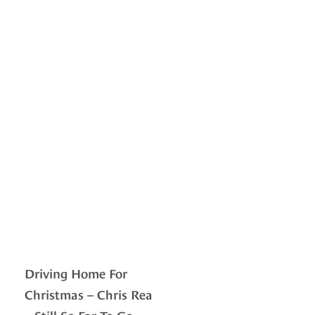
Driving Home For
Christmas – Chris Rea
– Still So Far To Go –