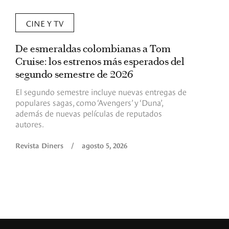
CINE Y TV
De esmeraldas colombianas a Tom
L
Cruise: los estrenos más esperados del
«
segundo semestre de 2026
p
El segundo semestre incluye nuevas entregas de
E
populares sagas, como ‘Avengers’ y ‘Duna’,
h
además de nuevas películas de reputados
d
autores.
h
(
l
Revista Diners
/
agosto 5, 2026
L