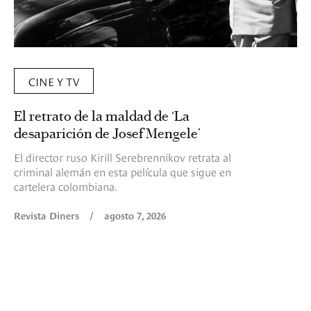
CINE Y TV
El retrato de la maldad de ‘La
desaparición de Josef Mengele’
El director ruso Kirill Serebrennikov retrata al
criminal alemán en esta película que sigue en
cartelera colombiana.
Revista Diners
/
agosto 7, 2026