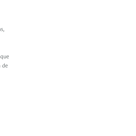
s,
 que
a de