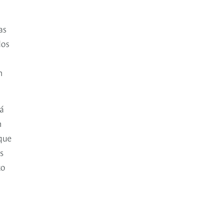
as
dos
n
tá
n
 que
s
to