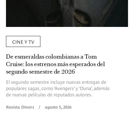
CINE Y TV
De esmeraldas colombianas a Tom
Cruise: los estrenos más esperados del
segundo semestre de 2026
El segundo semestre incluye nuevas entregas de
populares sagas, como ‘Avengers’ y ‘Duna’, además
de nuevas películas de reputados autores.
Revista Diners
/
agosto 5, 2026