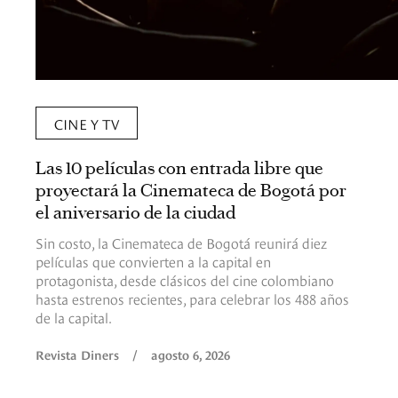
CINE Y TV
Las 10 películas con entrada libre que
proyectará la Cinemateca de Bogotá por
el aniversario de la ciudad
Sin costo, la Cinemateca de Bogotá reunirá diez
películas que convierten a la capital en
protagonista, desde clásicos del cine colombiano
hasta estrenos recientes, para celebrar los 488 años
de la capital.
Revista Diners
/
agosto 6, 2026