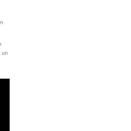
en
n
, un