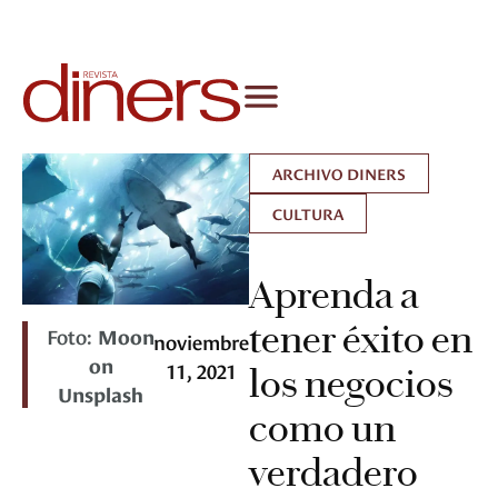
ARCHIVO DINERS
CULTURA
Aprenda a
tener éxito en
Foto:
Moon
noviembre
on
11, 2021
los negocios
Unsplash
como un
verdadero