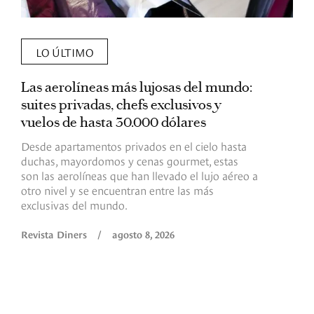
LO ÚLTIMO
Las aerolíneas más lujosas del mundo:
E
suites privadas, chefs exclusivos y
d
vuelos de hasta 30.000 dólares
E
c
Desde apartamentos privados en el cielo hasta
c
duchas, mayordomos y cenas gourmet, estas
son las aerolíneas que han llevado el lujo aéreo a
R
otro nivel y se encuentran entre las más
exclusivas del mundo.
Revista Diners
/
agosto 8, 2026