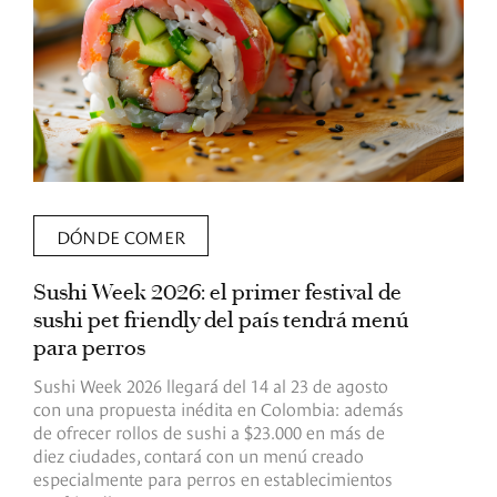
DÓNDE COMER
Sushi Week 2026: el primer festival de
L
sushi pet friendly del país tendrá menú
s
para perros
v
Sushi Week 2026 llegará del 14 al 23 de agosto
D
con una propuesta inédita en Colombia: además
d
de ofrecer rollos de sushi a $23.000 en más de
s
diez ciudades, contará con un menú creado
o
especialmente para perros en establecimientos
e