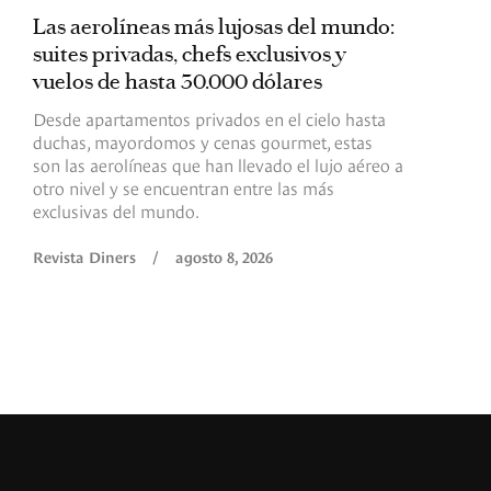
Las aerolíneas más lujosas del mundo:
E
suites privadas, chefs exclusivos y
d
vuelos de hasta 30.000 dólares
E
c
Desde apartamentos privados en el cielo hasta
c
duchas, mayordomos y cenas gourmet, estas
son las aerolíneas que han llevado el lujo aéreo a
R
otro nivel y se encuentran entre las más
exclusivas del mundo.
Revista Diners
/
agosto 8, 2026