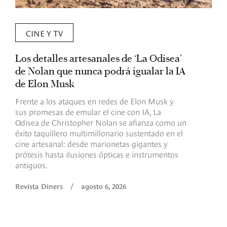
CINE Y TV
Los detalles artesanales de ‘La Odisea’
R
de Nolan que nunca podrá igualar la IA
m
de Elon Musk
I
Frente a los ataques en redes de Elon Musk y
E
sus promesas de emular el cine con IA, La
e
Odisea de Christopher Nolan se afianza como un
b
éxito taquillero multimillonario sustentado en el
C
cine artesanal: desde marionetas gigantes y
c
prótesis hasta ilusiones ópticas e instrumentos
antiguos.
R
Revista Diners
/
agosto 6, 2026