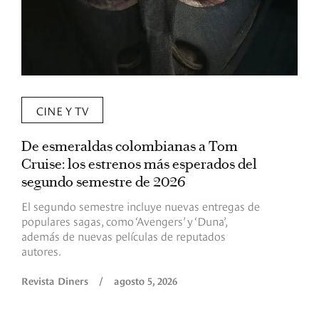
CINE Y TV
De esmeraldas colombianas a Tom
L
Cruise: los estrenos más esperados del
«
segundo semestre de 2026
p
El segundo semestre incluye nuevas entregas de
E
populares sagas, como ‘Avengers’ y ‘Duna’,
h
además de nuevas películas de reputados
d
autores.
h
(
l
Revista Diners
/
agosto 5, 2026
L