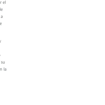
r el
de
 a
de
y
o
 su
n la