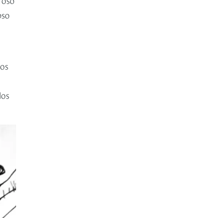
pso
ios
los