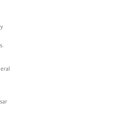
 y
s.
eral
sar