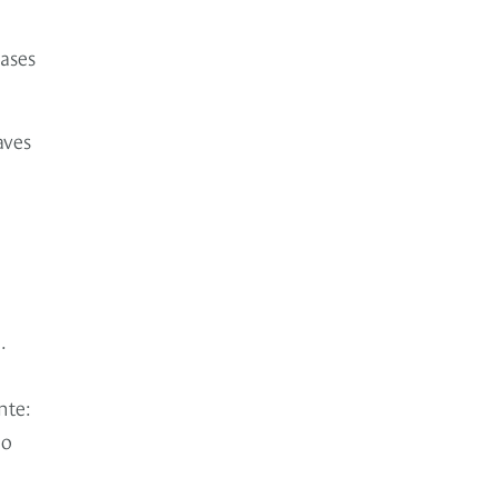
ases
aves
.
nte:
go