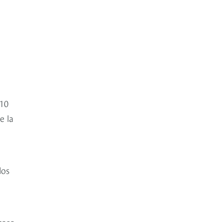
 10
e la
los
roso