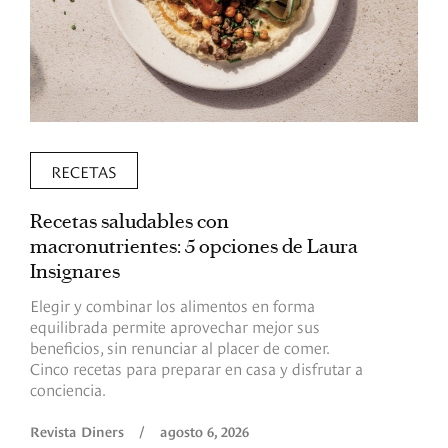
RECETAS
Recetas saludables con
L
macronutrientes: 5 opciones de Laura
p
Insignares
p
Elegir y combinar los alimentos en forma
S
equilibrada permite aprovechar mejor sus
p
beneficios, sin renunciar al placer de comer.
p
Cinco recetas para preparar en casa y disfrutar a
h
conciencia.
a
Revista Diners
/
agosto 6, 2026
R