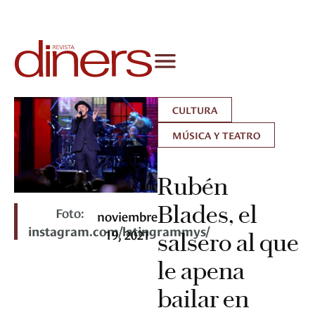
CULTURA
MÚSICA Y TEATRO
Rubén
Blades, el
Foto:
noviembre
instagram.com/latingrammys/
19, 2021
salsero al que
le apena
bailar en