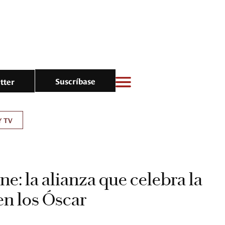
Suscríbase
tter
Y TV
ine: la alianza que celebra la
en los Óscar