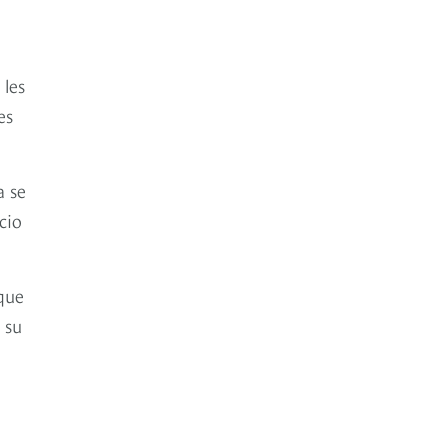
 les
es
a se
cio
que
 su