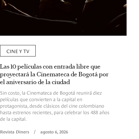
CINE Y TV
Las 10 películas con entrada libre que
proyectará la Cinemateca de Bogotá por
el aniversario de la ciudad
Sin costo, la Cinemateca de Bogotá reunirá diez
películas que convierten a la capital en
protagonista, desde clásicos del cine colombiano
hasta estrenos recientes, para celebrar los 488 años
de la capital.
Revista Diners
/
agosto 6, 2026