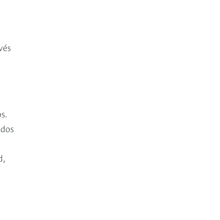
vés
s.
idos
d,