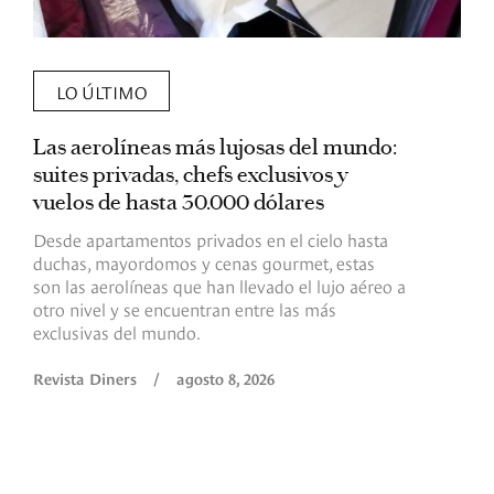
LO ÚLTIMO
Las aerolíneas más lujosas del mundo:
E
suites privadas, chefs exclusivos y
d
vuelos de hasta 30.000 dólares
E
c
Desde apartamentos privados en el cielo hasta
c
duchas, mayordomos y cenas gourmet, estas
son las aerolíneas que han llevado el lujo aéreo a
R
otro nivel y se encuentran entre las más
exclusivas del mundo.
Revista Diners
/
agosto 8, 2026