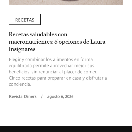
RECETAS
Recetas saludables con
L
macronutrientes: 5 opciones de Laura
p
Insignares
p
Elegir y combinar los alimentos en forma
S
equilibrada permite aprovechar mejor sus
p
beneficios, sin renunciar al placer de comer.
p
Cinco recetas para preparar en casa y disfrutar a
h
conciencia.
a
Revista Diners
/
agosto 6, 2026
R