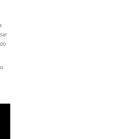
s
sar
ndo
Su