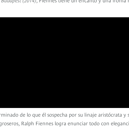
rminado de lo que él sospecha por su linaje aristócrata y 
o groseros, Ralph Fiennes logra enunciar todo con eleganc