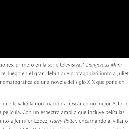
iones, primero en la serie televisiva
A Dangerous Man:
nce, luego en el gran debut que protagonizó junto a Juliet
cinematográfica de una novela del siglo XIX que pone en
que le valió la nominación al Óscar como mejor Actor d
 película. Con un espectro amplio que incluye películas
unto a Jennifer Lopez,
Harry Potter,
encarnando al villano
e Budapest (2014)
, Fiennes tiene un encanto y una ironía