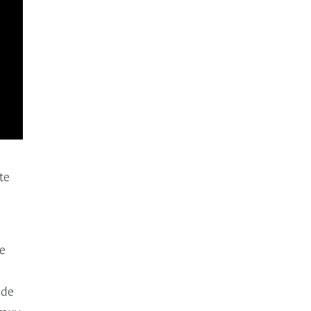
te
e
 de
 muy