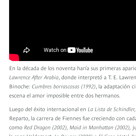
En la década de los noventa haría sus primeras aparic
Lawrence After Arabia
, donde interpretó a T. E. Lawre
Binoche:
Cumbres borrascosas (1992)
, la adaptación 
escena el amor imposible entre dos hermanos.
Luego del éxito internacional en
La Lista de Schindler,
Reparto, la carrera de Fiennes fue creciendo con cada
como
Red Dragon (2002), Maid in Manhattan (2002),
j
la saga Voldemort,
In Bruges (2008) o El Gran Hotel d