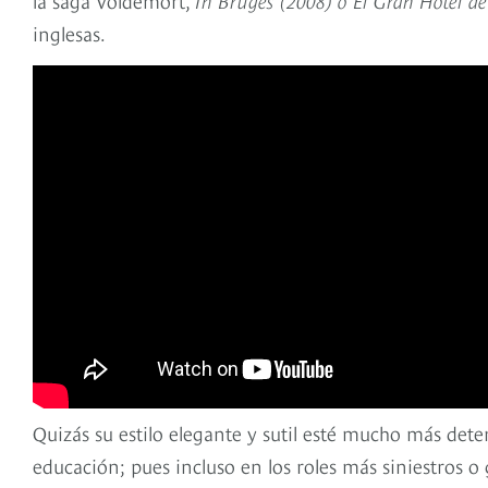
inglesas.
Quizás su estilo elegante y sutil esté mucho más dete
educación; pues incluso en los roles más siniestros 