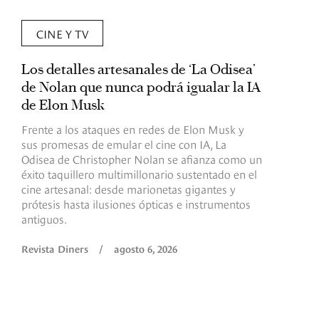
CINE Y TV
Los detalles artesanales de ‘La Odisea’
R
de Nolan que nunca podrá igualar la IA
m
de Elon Musk
I
Frente a los ataques en redes de Elon Musk y
E
sus promesas de emular el cine con IA, La
e
Odisea de Christopher Nolan se afianza como un
b
éxito taquillero multimillonario sustentado en el
C
cine artesanal: desde marionetas gigantes y
c
prótesis hasta ilusiones ópticas e instrumentos
antiguos.
R
Revista Diners
/
agosto 6, 2026