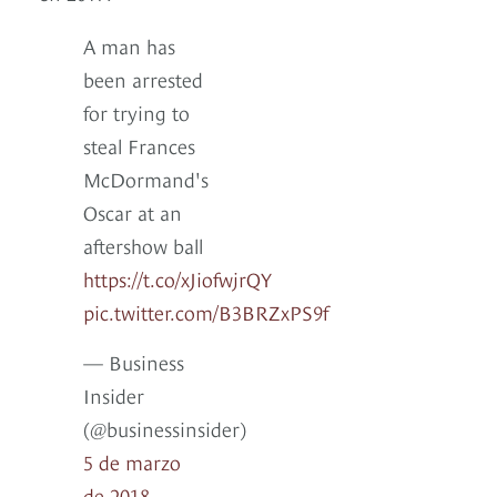
A man has
been arrested
for trying to
steal Frances
McDormand's
Oscar at an
aftershow ball
https://t.co/xJiofwjrQY
pic.twitter.com/B3BRZxPS9f
— Business
Insider
(@businessinsider)
5 de marzo
de 2018