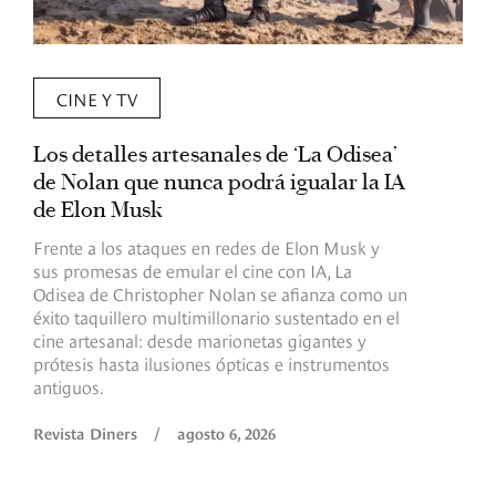
CINE Y TV
Los detalles artesanales de ‘La Odisea’
R
de Nolan que nunca podrá igualar la IA
m
de Elon Musk
I
Frente a los ataques en redes de Elon Musk y
E
sus promesas de emular el cine con IA, La
e
Odisea de Christopher Nolan se afianza como un
b
éxito taquillero multimillonario sustentado en el
C
cine artesanal: desde marionetas gigantes y
c
prótesis hasta ilusiones ópticas e instrumentos
antiguos.
R
Revista Diners
/
agosto 6, 2026