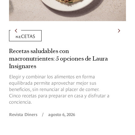
RECETAS
Recetas saludables con
L
macronutrientes: 5 opciones de Laura
p
Insignares
p
Elegir y combinar los alimentos en forma
S
equilibrada permite aprovechar mejor sus
p
beneficios, sin renunciar al placer de comer.
p
Cinco recetas para preparar en casa y disfrutar a
h
conciencia.
a
Revista Diners
/
agosto 6, 2026
R