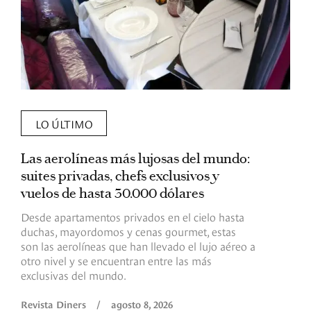
LO ÚLTIMO
Las aerolíneas más lujosas del mundo:
E
suites privadas, chefs exclusivos y
d
vuelos de hasta 30.000 dólares
E
c
Desde apartamentos privados en el cielo hasta
c
duchas, mayordomos y cenas gourmet, estas
son las aerolíneas que han llevado el lujo aéreo a
R
otro nivel y se encuentran entre las más
exclusivas del mundo.
Revista Diners
/
agosto 8, 2026