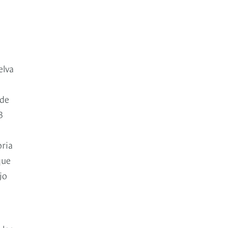
elva
 de
3
oria
que
jo