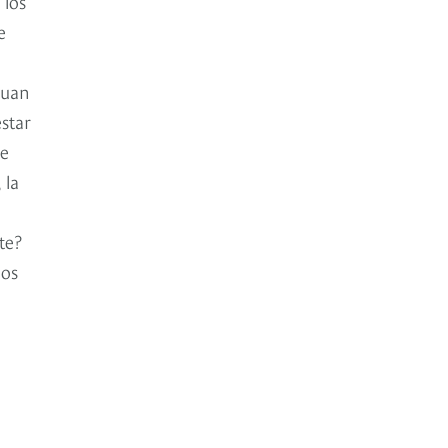
 los
e
Juan
star
de
 la
te?
mos