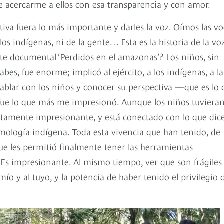
e acercarme a ellos con esa transparencia y con amor.
iva fuera lo más importante y darles la voz. Oímos las vo
los indígenas, ni de la gente… Esta es la historia de la vo
este documental ‘Perdidos en el amazonas’? Los niños, sin
es, fue enorme; implicó al ejército, a los indígenas, a la
hablar con los niños y conocer su perspectiva —que es lo
fue lo que más me impresionó. Aunque los niños tuvieran
lutamente impresionante, y está conectado con lo que dice
mología indígena. Toda esta vivencia que han tenido, de
 que les permitió finalmente tener las herramientas
r. Es impresionante. Al mismo tiempo, ver que son frágiles
ío y al tuyo, y la potencia de haber tenido el privilegio 