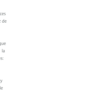
ces
z de
 que
 la
s:
 y
de