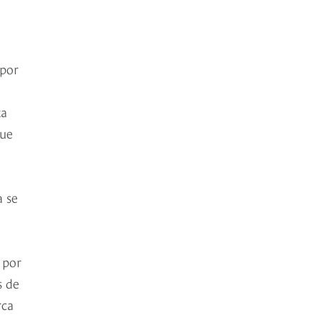
 por
ta
que
a se
 por
s de
rca