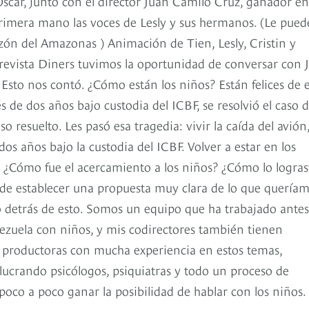
car, junto con el director Juan Camilo Cruz, ganador en
rimera mano las voces de Lesly y sus hermanos. (Le pued
azón del Amazonas ) Animación de Tien, Lesly, Cristin y
a revista Diners tuvimos la oportunidad de conversar con 
Esto nos contó. ¿Cómo están los niños? Están felices de e
 de dos años bajo custodia del ICBF, se resolvió el caso 
 resuelto. Les pasó esa tragedia: vivir la caída del avión,
os años bajo la custodia del ICBF. Volver a estar en los
. ¿Cómo fue el acercamiento a los niños? ¿Cómo lo logras
 de establecer una propuesta muy clara de lo que quería
o detrás de esto. Somos un equipo que ha trabajado antes
nezuela con niños, y mis codirectores también tienen
 productoras con mucha experiencia en estos temas,
crando psicólogos, psiquiatras y todo un proceso de
oco a poco ganar la posibilidad de hablar con los niños.