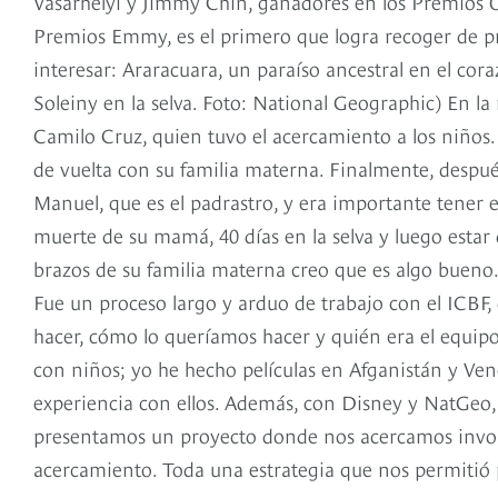
Vasarhelyi y Jimmy Chin, ganadores en los Premios Os
Premios Emmy, es el primero que logra recoger de p
interesar: Araracuara, un paraíso ancestral en el cor
Soleiny en la selva. Foto: National Geographic) En l
Camilo Cruz, quien tuvo el acercamiento a los niños. 
de vuelta con su familia materna. Finalmente, después
Manuel, que es el padrastro, y era importante tener eso
muerte de su mamá, 40 días en la selva y luego estar d
brazos de su familia materna creo que es algo bueno
Fue un proceso largo y arduo de trabajo con el ICBF,
hacer, cómo lo queríamos hacer y quién era el equip
con niños; yo he hecho películas en Afganistán y Ve
experiencia con ellos. Además, con Disney y NatGeo,
presentamos un proyecto donde nos acercamos involu
acercamiento. Toda una estrategia que nos permitió p