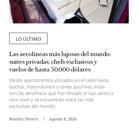
LO ÚLTIMO
Las aerolíneas más lujosas del mundo:
E
suites privadas, chefs exclusivos y
d
vuelos de hasta 30.000 dólares
E
c
Desde apartamentos privados en el cielo hasta
c
duchas, mayordomos y cenas gourmet, estas
son las aerolíneas que han llevado el lujo aéreo a
R
otro nivel y se encuentran entre las más
exclusivas del mundo.
Revista Diners
/
agosto 8, 2026