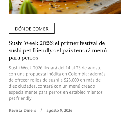
DÓNDE COMER
Sushi Week 2026: el primer festival de
L
sushi pet friendly del país tendrá menú
s
para perros
v
Sushi Week 2026 llegará del 14 al 23 de agosto
D
con una propuesta inédita en Colombia: además
d
de ofrecer rollos de sushi a $23.000 en más de
s
diez ciudades, contará con un menú creado
o
especialmente para perros en establecimientos
e
pet friendly.
R
Revista Diners
/
agosto 9, 2026