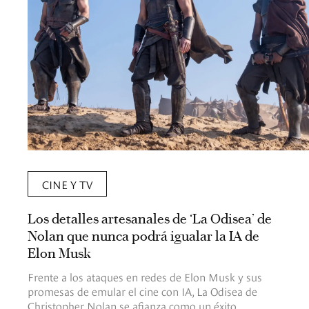
CINE Y TV
Los detalles artesanales de ‘La Odisea’ de
Nolan que nunca podrá igualar la IA de
Elon Musk
Frente a los ataques en redes de Elon Musk y sus
promesas de emular el cine con IA, La Odisea de
Christopher Nolan se afianza como un éxito