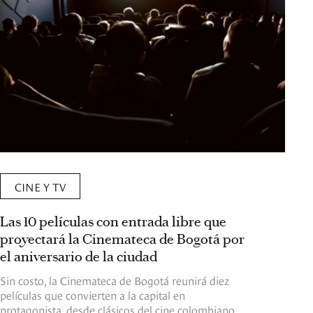
CINE Y TV
Las 10 películas con entrada libre que
proyectará la Cinemateca de Bogotá por
el aniversario de la ciudad
Sin costo, la Cinemateca de Bogotá reunirá diez
películas que convierten a la capital en
protagonista, desde clásicos del cine colombiano