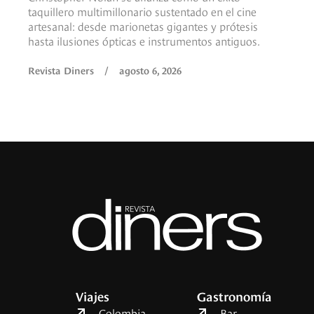
taquillero multimillonario sustentado en el cine
artesanal: desde marionetas gigantes y prótesis
hasta ilusiones ópticas e instrumentos antiguos.
Revista Diners
/
agosto 6, 2026
Viajes
Gastronomía
Colombia
Bar