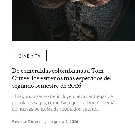
CINE Y TV
De esmeraldas colombianas a Tom
Cruise: los estrenos más esperados del
segundo semestre de 2026
El segundo semestre incluye nuevas entregas de
populares sagas, como ‘Avengers’ y ‘Duna’, además
de nuevas películas de reputados autores.
Revista Diners
/
agosto 5, 2026