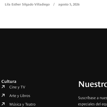
Lila Esther Silgado Villadiego
/
agosto 5, 2026
Nuestro
Cultura
Cine y TV
Arte y Libros
Suscríbase a nues
especiales del eq
Música y Teatro