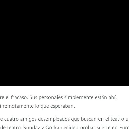
re el fracaso. Sus personajes simplemente están ahí,
i remotamente lo que esperaban.
 de cuatro amigos desempleados que buscan en el teatro 
os de teatro, Sunday y Gorka deciden probar suerte en Eur