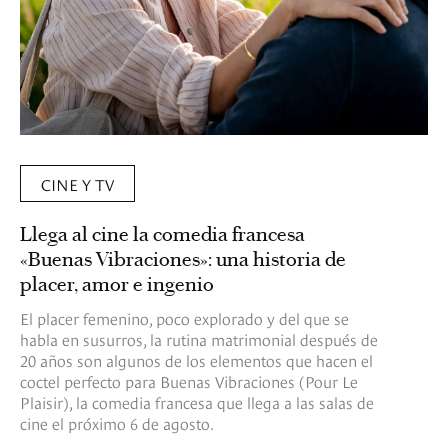
CINE Y TV
Llega al cine la comedia francesa
«Buenas Vibraciones»: una historia de
placer, amor e ingenio
El placer femenino, poco explorado y del que se
habla en susurros, la rutina matrimonial después de
20 años son algunos de los elementos que hacen el
coctel perfecto para Buenas Vibraciones (Pour Le
Plaisir), la comedia francesa que llega a las salas de
cine el próximo 6 de agosto.