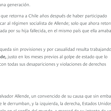
 una generación.
A que retorna a Chile años después de haber participado
r al régimen socialista de Allende; solo que ahora reto
ada por su hija fallecida, en el mismo país que ella amab
 queda sin provisiones y por casualidad resulta trabajand
nde,
justo en los meses previos al golpe de estado que lo
con todas sus desapariciones y violaciones de derechos
: Salvador Allende, un convencido de su causa que sin emb
 le derrumban, y la izquierda, la derecha, Estados Unido
 solo en el confín del mundo, a merced de su intento de u