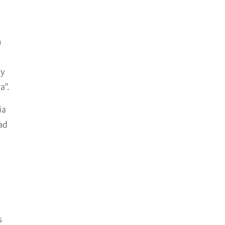
n
 y
a”.
ia
ad
s