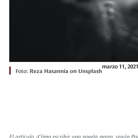
marzo 11, 202
Foto:
Reza Hasannia on Unsplash
El artículo ¿Cómo escribir una novela negra, según Pa