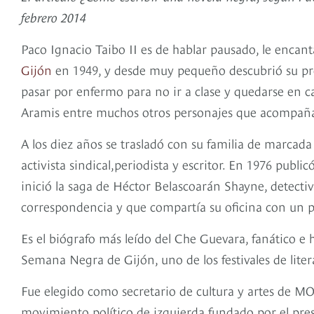
febrero 2014
Paco Ignacio Taibo II es de hablar pausado, le enca
Gijón
en 1949, y desde muy pequeño descubrió su profu
pasar por enfermo para no ir a clase y quedarse en c
Aramis entre muchos otros personajes que acompañar
A los diez años se trasladó con su familia de marcad
activista sindical,periodista y escritor. En 1976 publ
inició la saga de Héctor Belascoarán Shayne, detecti
correspondencia y que compartía su oficina con un pl
Es el biógrafo más leído del Che Guevara, fanático e 
Semana Negra de Gijón, uno de los festivales de liter
Fue elegido como secretario de cultura y artes de
movimiento político de izquierda fundado por el pr