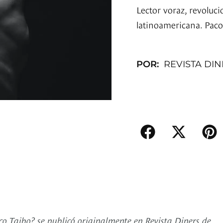
Lector voraz, revoluci
latinoamericana. Paco
POR:
REVISTA DI
1
co Taibo? se publicó originalmente en Revista Diners de