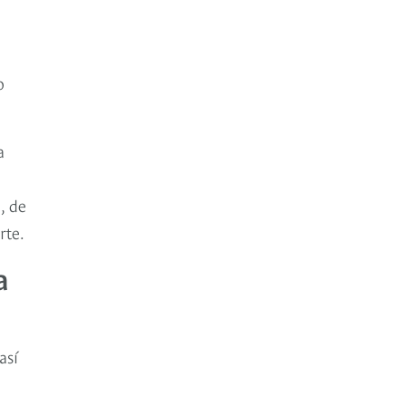
o
a
, de
rte.
a
así