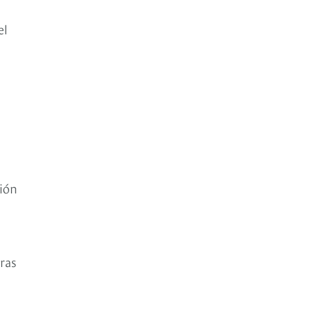
el
sión
ras