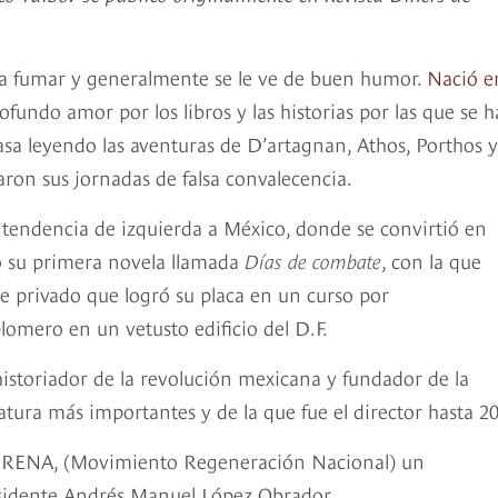
nta fumar y generalmente se le ve de buen humor.
Nació e
ndo amor por los libros y las historias por las que se h
asa leyendo las aventuras de D’artagnan, Athos, Porthos y
on sus jornadas de falsa convalecencia.
a tendencia de izquierda a México, donde se convirtió en
icó su primera novela llamada
Días de combate
, con la que
ve privado que logró su placa en un curso por
omero en un vetusto edificio del D.F.
historiador de la revolución mexicana y fundador de la
atura más importantes y de la que fue el director hasta 2
 MORENA, (Movimiento Regeneración Nacional) un
esidente Andrés Manuel López Obrador.