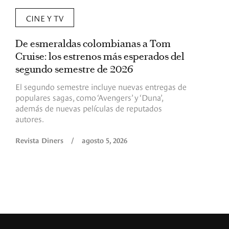
CINE Y TV
De esmeraldas colombianas a Tom
L
Cruise: los estrenos más esperados del
«
segundo semestre de 2026
p
El segundo semestre incluye nuevas entregas de
E
populares sagas, como ‘Avengers’ y ‘Duna’,
h
además de nuevas películas de reputados
d
autores.
h
(
l
Revista Diners
/
agosto 5, 2026
L