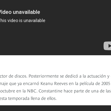
tor de discos. Posteriormente se dedicó a la actuación y
rsonaje que ya encarnó Keanu Reeves en la película de 2005
e octubre en la NBC. Constantine hace parte de una de las
sta temporada llena de ellos.