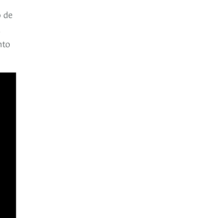
o de
.
nto