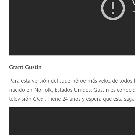
Grant Gustin
Para esta versión del superhéroe más veloz de todos 
nacido en Norfolk, Estados Unidos. Gustin es conocid
televisión
Glee
. Tiene 24 años y espera que esta sa