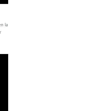
n la
r