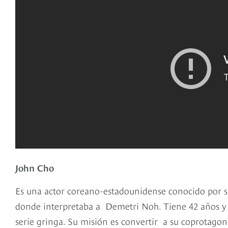
John Cho
Es una actor coreano-estadounidense conocido por su 
donde interpretaba a Demetri Noh. Tiene 42 años y l
serie gringa. Su misión es convertir a su coprotagon