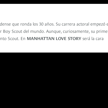
ense que ronda los 30 años. Su carrera actoral empezó e
or Boy Scout del mundo. Aunque, curiosamente, su prime
ento Scout. En
MANHATTAN LOVE STORY
será la cara