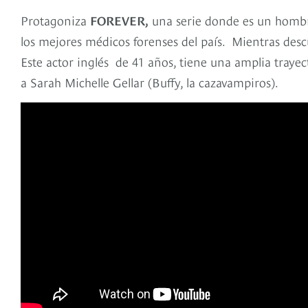
Protagoniza
FOREVER,
una serie donde es un hombr
los mejores médicos forenses del país. Mientras desc
Este actor inglés de 41 años, tiene una amplia trayec
a Sarah Michelle Gellar (Buffy, la cazavampiros).