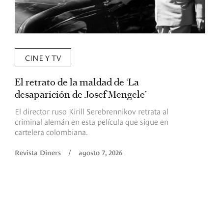
CINE Y TV
El retrato de la maldad de ‘La
L
desaparición de Josef Mengele’
d
d
El director ruso Kirill Serebrennikov retrata al
criminal alemán en esta película que sigue en
F
cartelera colombiana.
s
O
Revista Diners
/
agosto 7, 2026
é
c
p
a
R